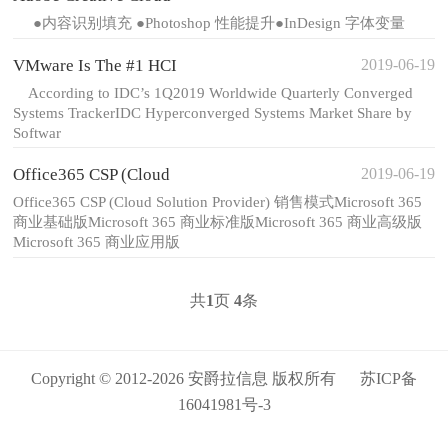
●内容识别填充 ●Photoshop 性能提升●InDesign 字体变量
2019-06-19
VMware Is The #1 HCI
According to IDC’s 1Q2019 Worldwide Quarterly Converged
Systems TrackerIDC Hyperconverged Systems Market Share by
Softwar
2019-06-19
Office365 CSP (Cloud
Office365 CSP (Cloud Solution Provider) 销售模式Microsoft 365
商业基础版Microsoft 365 商业标准版Microsoft 365 商业高级版
Microsoft 365 商业应用版
共
1
页
4
条
Copyright © 2012-2026 安爵拉信息 版权所有
苏ICP备
16041981号-3